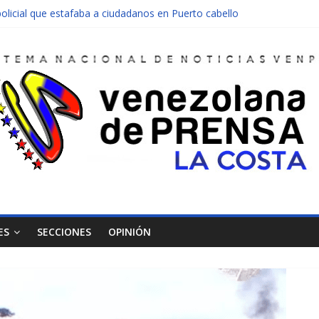
olicial que estafaba a ciudadanos en Puerto cabello
nen una moto en Mirimire
dolescente en complicidad de la madre y la abuela
 edificio abandonado de Chichiriviche
ectos entre Colombia y Margarita el 27 de junio
ES
SECCIONES
OPINIÓN