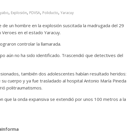
,
,
,
,
ayabo
Explosión
PDVSA
Poliducto
Yaracuy
 de un hombre en la explosión suscitada la madrugada del 29
n Veroes en el estado Yaracuy.
graron controlar la llamarada.
rpo aún no ha sido identificado. Trascendió que detectives del
esionados, también dos adolescentes habían resultado heridos:
su cuerpo y ya fue trasladado al hospital Antonio María Pineda
rió politraumatismos.
n que la onda expansiva se extendió por unos 100 metros a la
aInforma