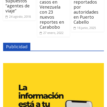
supuestos
casos en
reportados
“agentes de
Venezuela
por
viaje”
con 23
autoridades
nuevos
en Puerto
24 agosto, 2018
reportes en
Cabello
Carabobo
18 junio, 2025
27 enero, 2022
Publicidad