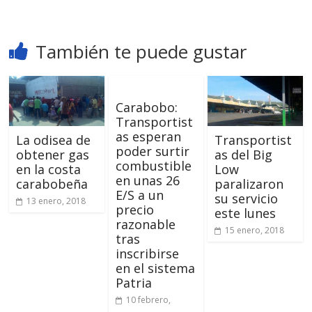
También te puede gustar
Carabobo:
Transportist
as esperan
La odisea de
Transportist
poder surtir
obtener gas
as del Big
combustible
en la costa
Low
en unas 26
carabobeña
paralizaron
E/S a un
su servicio
13 enero, 2018
precio
este lunes
razonable
15 enero, 2018
tras
inscribirse
en el sistema
Patria
10 febrero,