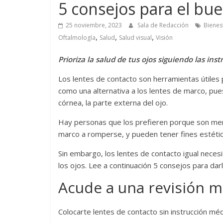
5 consejos para el bu
25 noviembre, 2023
Sala de Redacción
Bienes
,
,
,
Oftalmología
Salud
Salud visual
Visión
Prioriza la salud de tus ojos siguiendo las ins
Los lentes de contacto son herramientas útiles p
como una alternativa a los lentes de marco, pues
córnea, la parte externa del ojo.
Hay personas que los prefieren porque son meno
marco a romperse, y pueden tener fines estétic
Sin embargo, los lentes de contacto igual neces
los ojos. Lee a continuación 5 consejos para dar
Acude a una revisión m
Colocarte lentes de contacto sin instrucción mé