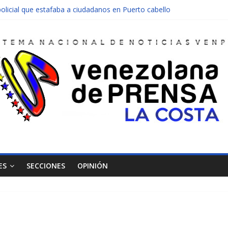
olicial que estafaba a ciudadanos en Puerto cabello
nen una moto en Mirimire
dolescente en complicidad de la madre y la abuela
 edificio abandonado de Chichiriviche
ectos entre Colombia y Margarita el 27 de junio
ES
SECCIONES
OPINIÓN