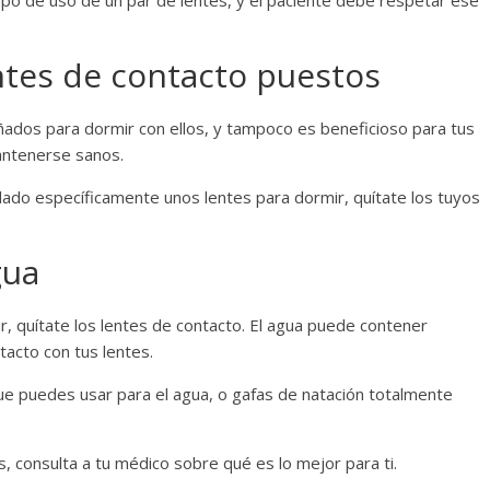
iempo de uso de un par de lentes, y el paciente debe respetar ese
ntes de contacto puestos
ñados para dormir con ellos, y tampoco es beneficioso para tus
mantenerse sanos.
do específicamente unos lentes para dormir, quítate los tuyos
gua
ar, quítate los lentes de contacto. El agua puede contener
acto con tus lentes.
ue puedes usar para el agua, o gafas de natación totalmente
, consulta a tu médico sobre qué es lo mejor para ti.