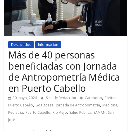
Destacados
Informacion
Más de 40 personas
beneficiadas con Jornada
de Antropometría Médica
en Puerto Cabello
,
30 mayo, 2026
Sala de Redacción
Carabobo
Cáritas
,
,
,
,
Puerto Cabello
Goaigoaza
Jornada de Antropometría
Medicina
,
,
,
,
,
Pediatría
Puerto Cabello
Río Viejo
Salud Pública
SAMAN
San
José