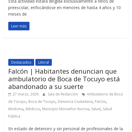
Esta actividad estará dirigida exclusivamente a niños de
preescolar, enfocándose en menores de hasta 4 años y 10
meses de
Leer más
Destacados
Litoral
Falcón | Habitantes denuncian que
ambulatorio de Boca de Tocuyo está
abandonado a su suerte
27 marzo, 2026
Sala de Redacción
Ambulatorio de Boca
,
,
,
,
de Tocuyo
Boca de Tocuyo
Denuncia Ciudadana
Falcón
,
,
,
,
Medicina
Médicos
Municipio Monseñor Iturriza
Salud
Salud
Pública
En estado de deterioro y sin personal de profesionales de la