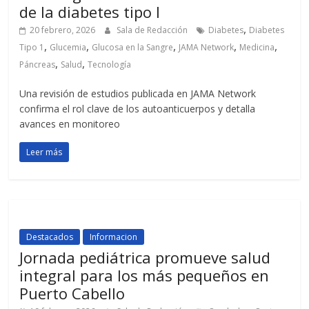
de la diabetes tipo I
,
20 febrero, 2026
Sala de Redacción
Diabetes
Diabetes
,
,
,
,
,
Tipo 1
Glucemia
Glucosa en la Sangre
JAMA Network
Medicina
,
,
Páncreas
Salud
Tecnología
Una revisión de estudios publicada en JAMA Network
confirma el rol clave de los autoanticuerpos y detalla
avances en monitoreo
Leer más
Destacados
Informacion
Jornada pediátrica promueve salud
integral para los más pequeños en
Puerto Cabello