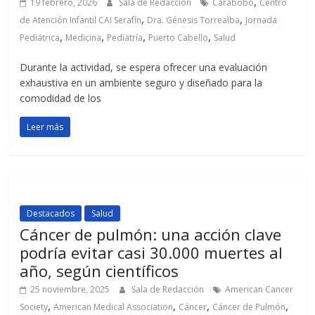
,
19 febrero, 2026
Sala de Redacción
Carabobo
Centro
,
,
de Atención Infantil CAI Serafín
Dra. Génesis Torrealba
Jornada
,
,
,
,
Pediátrica
Medicina
Pediatría
Puerto Cabello
Salud
Durante la actividad, se espera ofrecer una evaluación
exhaustiva en un ambiente seguro y diseñado para la
comodidad de los
Leer más
Destacados
Salud
Cáncer de pulmón: una acción clave
podría evitar casi 30.000 muertes al
año, según científicos
25 noviembre, 2025
Sala de Redacción
American Cancer
,
,
,
,
Society
American Medical Association
Cáncer
Cáncer de Pulmón