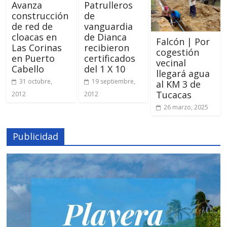
Avanza
Patrulleros
construcción
de
de red de
vanguardia
cloacas en
de Dianca
Falcón | Por
Las Corinas
recibieron
cogestión
en Puerto
certificados
vecinal
Cabello
del 1 X 10
llegará agua
31 octubre,
19 septiembre,
al KM 3 de
Tucacas
2012
2012
26 marzo, 2025
Publicidad