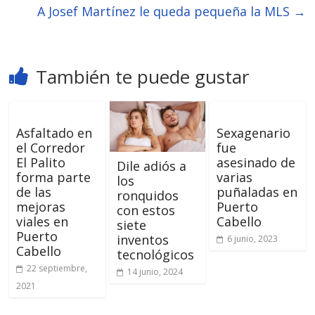
A Josef Martínez le queda pequeña la MLS
→
También te puede gustar
Asfaltado en
Sexagenario
el Corredor
fue
El Palito
asesinado de
Dile adiós a
forma parte
varias
los
de las
puñaladas en
ronquidos
mejoras
Puerto
con estos
viales en
Cabello
siete
Puerto
inventos
6 junio, 2023
Cabello
tecnológicos
22 septiembre,
14 junio, 2024
2021