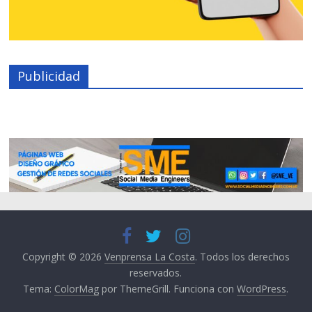
Publicidad
Copyright © 2026
Venprensa La Costa
. Todos los derechos
reservados.
Tema:
ColorMag
por ThemeGrill. Funciona con
WordPress
.