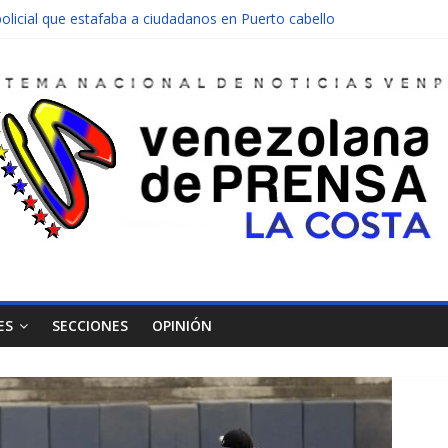
olicial que estafaba a ciudadanos en Puerto cabello
nen una moto en Mirimire
dolescente en complicidad de la madre y la abuela
 edificio abandonado de Chichiriviche
ectos entre Colombia y Margarita el 27 de junio
ES
SECCIONES
OPINIÓN