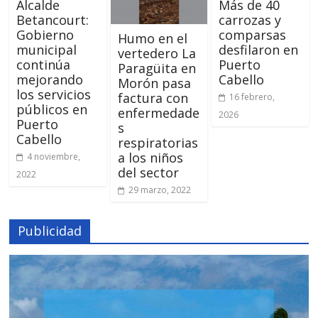
Alcalde
Más de 40
Betancourt:
carrozas y
Gobierno
comparsas
Humo en el
municipal
desfilaron en
vertedero La
continúa
Puerto
Paragüita en
mejorando
Cabello
Morón pasa
los servicios
factura con
16 febrero,
públicos en
enfermedade
2026
Puerto
s
Cabello
respiratorias
a los niños
4 noviembre,
del sector
2022
29 marzo, 2022
Publicidad