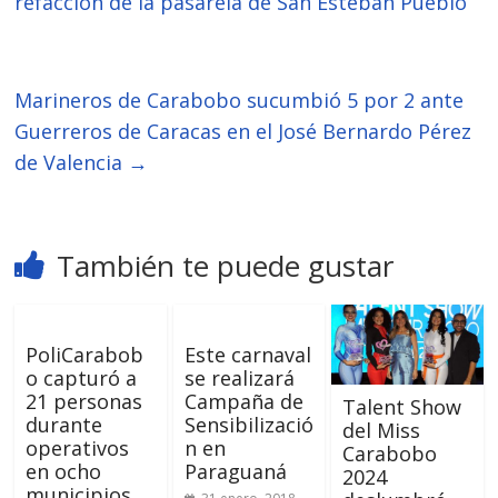
refacción de la pasarela de San Esteban Pueblo
Marineros de Carabobo sucumbió 5 por 2 ante
Guerreros de Caracas en el José Bernardo Pérez
de Valencia
→
También te puede gustar
PoliCarabob
Este carnaval
o capturó a
se realizará
21 personas
Campaña de
Talent Show
durante
Sensibilizació
del Miss
operativos
n en
Carabobo
en ocho
Paraguaná
2024
municipios