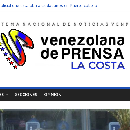
olicial que estafaba a ciudadanos en Puerto cabello
nen una moto en Mirimire
dolescente en complicidad de la madre y la abuela
 edificio abandonado de Chichiriviche
ectos entre Colombia y Margarita el 27 de junio
ES
SECCIONES
OPINIÓN