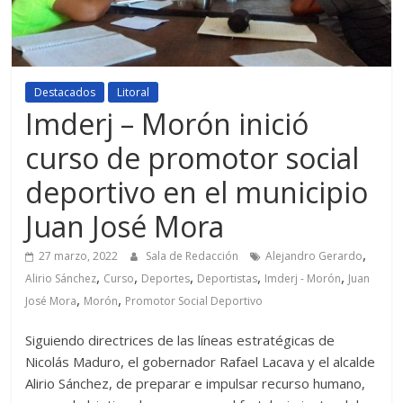
Destacados
Litoral
Imderj – Morón inició
curso de promotor social
deportivo en el municipio
Juan José Mora
,
27 marzo, 2022
Sala de Redacción
Alejandro Gerardo
,
,
,
,
,
Alirio Sánchez
Curso
Deportes
Deportistas
Imderj - Morón
Juan
,
,
José Mora
Morón
Promotor Social Deportivo
Siguiendo directrices de las líneas estratégicas de
Nicolás Maduro, el gobernador Rafael Lacava y el alcalde
Alirio Sánchez, de preparar e impulsar recurso humano,