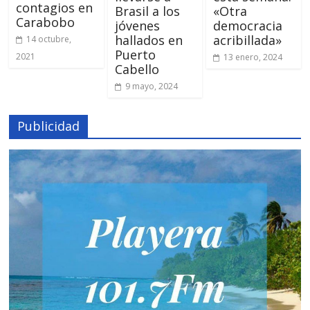
contagios en
Brasil a los
«Otra
Carabobo
jóvenes
democracia
hallados en
acribillada»
14 octubre,
Puerto
2021
13 enero, 2024
Cabello
9 mayo, 2024
Publicidad