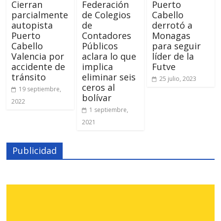
Cierran
Federación
Puerto
parcialmente
de Colegios
Cabello
autopista
de
derrotó a
Puerto
Contadores
Monagas
Cabello
Públicos
para seguir
Valencia por
aclara lo que
líder de la
accidente de
implica
Futve
tránsito
eliminar seis
25 julio, 2023
ceros al
19 septiembre,
bolívar
2022
1 septiembre,
2021
Publicidad