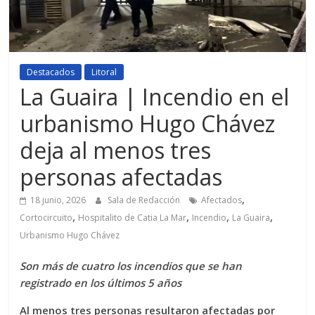
Destacados
Litoral
La Guaira | Incendio en el
urbanismo Hugo Chávez
deja al menos tres
personas afectadas
,
18 junio, 2026
Sala de Redacción
Afectados
,
,
,
,
Cortocircuito
Hospitalito de Catia La Mar
Incendio
La Guaira
Urbanismo Hugo Chávez
Son más de cuatro los incendios que se han
registrado en los últimos 5 años
Al menos tres personas resultaron afectadas por