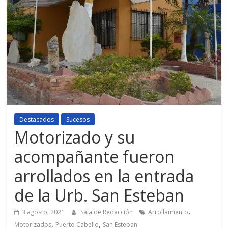
Destacados
Sucesos
Motorizado y su
acompañante fueron
arrollados en la entrada
de la Urb. San Esteban
,
3 agosto, 2021
Sala de Redacción
Arrollamiento
,
,
Motorizados
Puerto Cabello
San Esteban