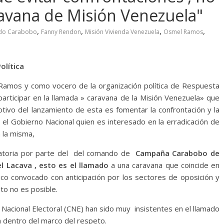
avana de Misión Venezuela"
,
,
,
,
o Carabobo
Fanny Rendon
Misión Vivienda Venezuela
Osmel Ramos
olítica
amos y como vocero de la organización política de Respuesta
articipar en la llamada » caravana de la Misión Venezuela» que
tivo del lanzamiento de esta es fomentar la confrontación y la
a el Gobierno Nacional quien es interesado en la erradicación de
a la misma,
atoria por parte del del comando de
Campaña Carabobo de
ael Lacava , esto es el llamado
a una caravana que coincide en
tico convocado con anticipación por los sectores de oposición y
to no es posible.
acional Electoral (CNE) han sido muy insistentes en el llamado
ca dentro del marco del respeto.