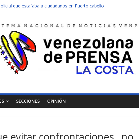
olicial que estafaba a ciudadanos en Puerto cabello
nen una moto en Mirimire
dolescente en complicidad de la madre y la abuela
 edificio abandonado de Chichiriviche
ectos entre Colombia y Margarita el 27 de junio
ES
SECCIONES
OPINIÓN
 evitar confrontaciones , no