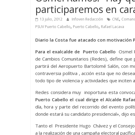
participaremos en car
,
13 julio, 2012
Infoven Redacción
CNE
Comand
,
,
PSUV Puerto Cabello
Puerto Cabello
Rafael Lacava
Diario la Costa fue atacado con motivación P
Para el exalcalde de Puerto Cabello
Osmel R
de Cambios Comunitarios (Redes), define que p
partirá del Aeropuerto Bartolomé Salón, con mo
contraversia polítiva , acción esta que no dese
todo tipo de violencia y actividades que inciten 
Redes considera muy inoportuna esta convoc
Puerto Cabello el cual dirige el Alcalde Raf
día, hora y parte del recorrido del evento polí
donde estará su candidato presidencial», dijo es
Tanto el Presidente Hugo Chávez y el Consejo N
a la realización de una campaña electoral pacífi