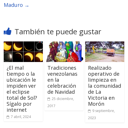
Maduro
→
También te puede gustar
¿El mal
Tradiciones
Realizado
tiempo o la
venezolanas
operativo de
ubicación le
en la
limpieza en
impiden ver
celebración
la comunidad
el eclipse
de Navidad
de La
total de Sol?
Victoria en
25 diciembre,
Sígalo por
Morón
2017
internet
9 septiembre,
7 abril, 2024
2023