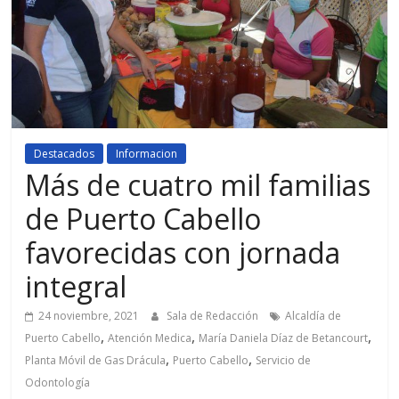
Destacados
Informacion
Más de cuatro mil familias
de Puerto Cabello
favorecidas con jornada
integral
24 noviembre, 2021
Sala de Redacción
Alcaldía de
,
,
,
Puerto Cabello
Atención Medica
María Daniela Díaz de Betancourt
,
,
Planta Móvil de Gas Drácula
Puerto Cabello
Servicio de
Odontología