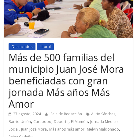
Destacados
Litoral
Más de 500 familias del
municipio Juan José Mora
beneficiadas con gran
jornada Más años Más
Amor
,
27 agosto, 2024
Sala de Redacción
Alirio Sánchez
,
,
,
,
Barrio Unión
Carabobo
Deporte
El Mamón
Jornada Medico
,
,
,
,
Social
Juan José Mora
Más años más amor
Melvin Maldonado
Reina Cedeño