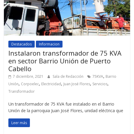
Destacados
Informacion
Instalaron transformador de 75 KVA
en sector Barrio Unión de Puerto
Cabello
,
7 diciembre, 2021
Sala de Redacción
75KVA
Barrio
,
,
,
,
,
Unión
Corpoelec
Electricidad
Juan José Flores
Servicios
Transformador
Un transformador de 75 KVA fue instalado en el Barrio
Unión de la parroquia Juan José Flores, unidad eléctrica que
Leer más