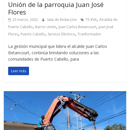
Unión de la parroquia Juan José
Flores
,
23 marzo, 2022
Sala de Redacción
75 KVA
Alcaldía de
,
,
,
Puerto Cabello
Barrio Unión
Juan Carlos Betancourt
Juan José
,
,
,
Flores
Puerto Cabello
Servicio Eléctrico
Tranformador
La gestión municipal que lidera el alcalde Juan Carlos
Betancourt, continúa brindando soluciones a las
comunidades de Puerto Cabello, para
Leer más