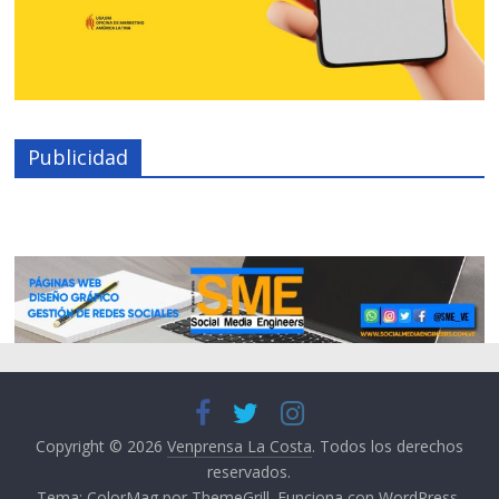
Publicidad
Copyright © 2026
Venprensa La Costa
. Todos los derechos
reservados.
Tema:
ColorMag
por ThemeGrill. Funciona con
WordPress
.