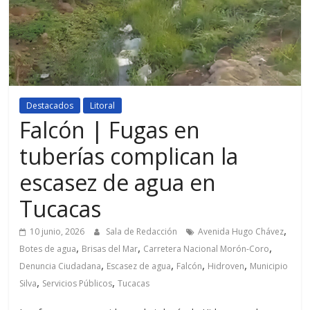
Destacados
Litoral
Falcón | Fugas en
tuberías complican la
escasez de agua en
Tucacas
,
10 junio, 2026
Sala de Redacción
Avenida Hugo Chávez
,
,
,
Botes de agua
Brisas del Mar
Carretera Nacional Morón-Coro
,
,
,
,
Denuncia Ciudadana
Escasez de agua
Falcón
Hidroven
Municipio
,
,
Silva
Servicios Públicos
Tucacas