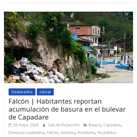
Destacados
Litoral
Falcón | Habitantes reportan
acumulación de basura en el bulevar
de Capadare
,
,
28 mayo, 2026
Sala de Redacción
Basura
Capadare
,
,
,
,
Denuncia Ciudadana
Falcón
Insectos
Roedores
Vía pública