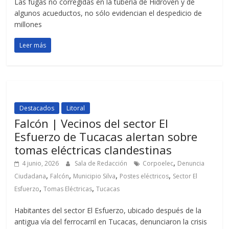
Las fugas no corregidas en la tubería de Hidroven y de
algunos acueductos, no sólo evidencian el despedicio de
millones
Leer más
Destacados
Litoral
Falcón | Vecinos del sector El
Esfuerzo de Tucacas alertan sobre
tomas eléctricas clandestinas
,
4 junio, 2026
Sala de Redacción
Corpoelec
Denuncia
,
,
,
,
Ciudadana
Falcón
Municipio Silva
Postes eléctricos
Sector El
,
,
Esfuerzo
Tomas Eléctricas
Tucacas
Habitantes del sector El Esfuerzo, ubicado después de la
antigua vía del ferrocarril en Tucacas, denunciaron la crisis