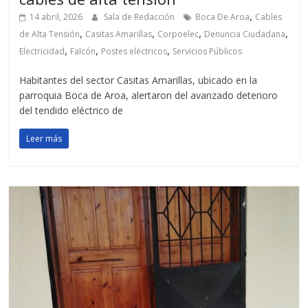
,
14 abril, 2026
Sala de Redacción
Boca De Aroa
Cables
,
,
,
,
de Alta Tensión
Casitas Amarillas
Corpoelec
Denuncia Ciudadana
,
,
,
Electricidad
Falcón
Postes eléctricos
Servicios Públicos
Habitantes del sector Casitas Amarillas, ubicado en la
parroquia Boca de Aroa, alertaron del avanzado deterioro
del tendido eléctrico de
Leer más