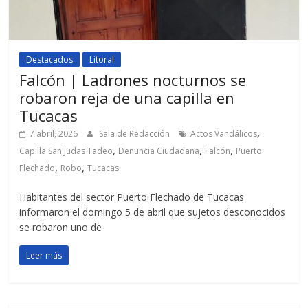
Destacados
Litoral
Falcón | Ladrones nocturnos se
robaron reja de una capilla en
Tucacas
,
7 abril, 2026
Sala de Redacción
Actos Vandálicos
,
,
,
Capilla San Judas Tadeo
Denuncia Ciudadana
Falcón
Puerto
,
,
Flechado
Robo
Tucacas
Habitantes del sector Puerto Flechado de Tucacas
informaron el domingo 5 de abril que sujetos desconocidos
se robaron uno de
Leer más