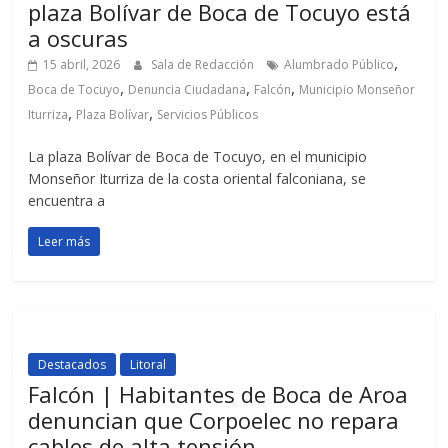
plaza Bolívar de Boca de Tocuyo está
a oscuras
,
15 abril, 2026
Sala de Redacción
Alumbrado Público
,
,
,
Boca de Tocuyo
Denuncia Ciudadana
Falcón
Municipio Monseñor
,
,
Iturriza
Plaza Bolívar
Servicios Públicos
La plaza Bolívar de Boca de Tocuyo, en el municipio
Monseñor Iturriza de la costa oriental falconiana, se
encuentra a
Leer más
Destacados
Litoral
Falcón | Habitantes de Boca de Aroa
denuncian que Corpoelec no repara
cables de alta tensión