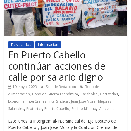
Destacados
Informacion
En Puerto Cabello
continúan acciones de
calle por salario digno
10 mayo, 2023
Sala de Redacción
Bono de
,
,
,
,
Alimentación
Bono de Guerra Económica
Carabobo
Cestaticket
,
,
,
Economía
InterGremial InterSindical
Juan José Mora
Mejoras
,
,
,
,
Salariales
Protestas
Puerto Cabello
Sueldo Mínimo
Venezuela
Este lunes la Intergremial-Intersindical del Eje Costero de
Puerto Cabello y Juan José Mora y la Coalición Gremial de