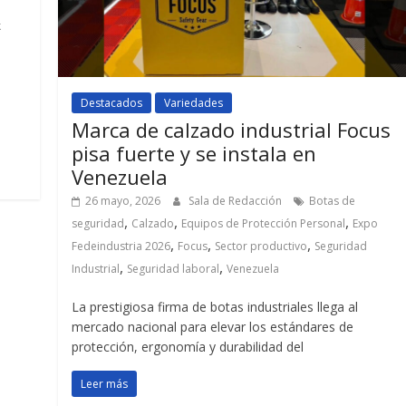
k
Destacados
Variedades
Marca de calzado industrial Focus
pisa fuerte y se instala en
Venezuela
26 mayo, 2026
Sala de Redacción
Botas de
,
,
,
seguridad
Calzado
Equipos de Protección Personal
Expo
,
,
,
Fedeindustria 2026
Focus
Sector productivo
Seguridad
,
,
Industrial
Seguridad laboral
Venezuela
La prestigiosa firma de botas industriales llega al
mercado nacional para elevar los estándares de
protección, ergonomía y durabilidad del
Leer más