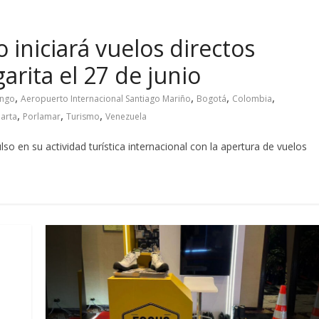
iniciará vuelos directos
rita el 27 de junio
,
,
,
,
ingo
Aeropuerto Internacional Santiago Mariño
Bogotá
Colombia
,
,
,
arta
Porlamar
Turismo
Venezuela
lso en su actividad turística internacional con la apertura de vuelos