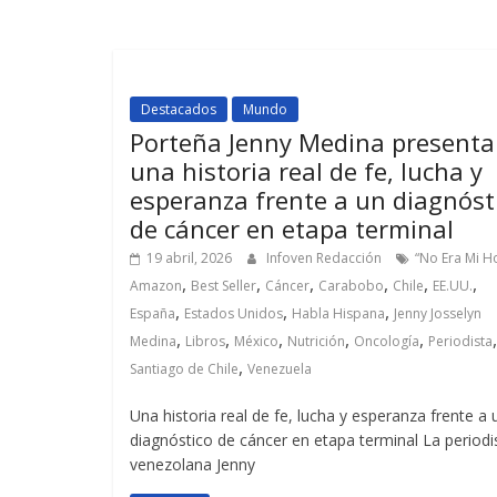
Destacados
Mundo
Porteña Jenny Medina presenta
una historia real de fe, lucha y
esperanza frente a un diagnóst
de cáncer en etapa terminal
19 abril, 2026
Infoven Redacción
“No Era Mi H
,
,
,
,
,
,
Amazon
Best Seller
Cáncer
Carabobo
Chile
EE.UU.
,
,
,
España
Estados Unidos
Habla Hispana
Jenny Josselyn
,
,
,
,
,
,
Medina
Libros
México
Nutrición
Oncología
Periodista
,
Santiago de Chile
Venezuela
Una historia real de fe, lucha y esperanza frente a 
diagnóstico de cáncer en etapa terminal La periodi
venezolana Jenny