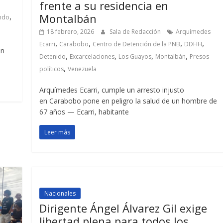
frente a su residencia en
,
Montalbán
ndo
18 febrero, 2026
Sala de Redacción
Arquímedes
,
,
,
,
Ecarri
Carabobo
Centro de Detención de la PNB
DDHH
un
,
,
,
,
Detenido
Excarcelaciones
Los Guayos
Montalbán
Presos
,
políticos
Venezuela
Arquímedes Ecarri, cumple un arresto injusto
en Carabobo pone en peligro la salud de un hombre de
67 años — Ecarri, habitante
Leer más
Nacionales
Dirigente Ángel Álvarez Gil exige
libertad plena para todos los