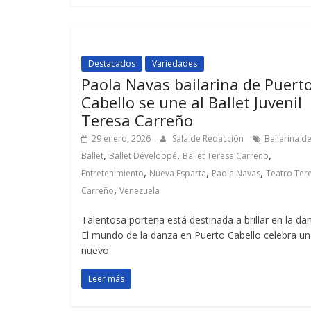
Destacados
Variedades
Paola Navas bailarina de Puert
Cabello se une al Ballet Juvenil
Teresa Carreño
29 enero, 2026
Sala de Redacción
Bailarina d
,
,
,
Ballet
Ballet Développé
Ballet Teresa Carreño
,
,
,
Entretenimiento
Nueva Esparta
Paola Navas
Teatro Ter
,
Carreño
Venezuela
Talentosa porteña está destinada a brillar en la da
El mundo de la danza en Puerto Cabello celebra un
nuevo
Leer más