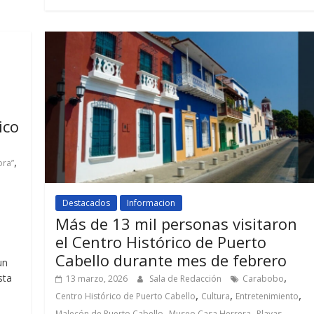
ico
,
ora”
Destacados
Informacion
Más de 13 mil personas visitaron
el Centro Histórico de Puerto
Cabello durante mes de febrero
un
,
sta
13 marzo, 2026
Sala de Redacción
Carabobo
,
,
,
Centro Histórico de Puerto Cabello
Cultura
Entretenimiento
,
,
,
Malecón de Puerto Cabello
Museo Casa Herrera
Playas