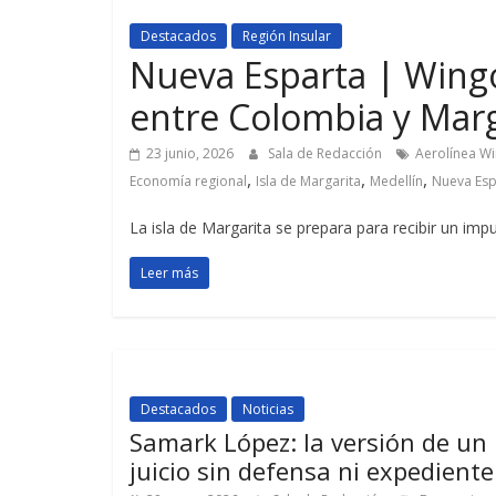
Destacados
Región Insular
Nueva Esparta | Wingo 
entre Colombia y Marga
23 junio, 2026
Sala de Redacción
Aerolínea W
,
,
,
Economía regional
Isla de Margarita
Medellín
Nueva Esp
La isla de Margarita se prepara para recibir un impu
Leer más
Destacados
Noticias
Samark López: la versión de un
juicio sin defensa ni expediente