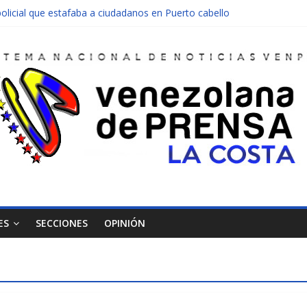
olicial que estafaba a ciudadanos en Puerto cabello
nen una moto en Mirimire
dolescente en complicidad de la madre y la abuela
 edificio abandonado de Chichiriviche
ectos entre Colombia y Margarita el 27 de junio
ES
SECCIONES
OPINIÓN