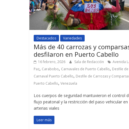
Destacados
Variedades
Más de 40 carrozas y comparsa
desfilaron en Puerto Cabello
16 febrero, 2026
Sala de Redacción
Avenida L
,
,
,
Paz
Carabobo
Carnavales de Puerto Cabello
Desfile de
,
Carnaval Puerto Cabello
Desfile de Carrozas y Comparsa
,
Puerto Cabello
Venezuela
Los cuerpos de seguridad mantuvieron el control d
flujo peatonal y la restricción del paso vehicular en 
arterias viales
Leer más