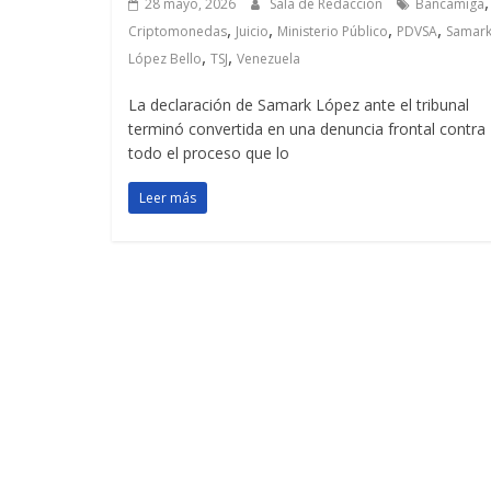
,
28 mayo, 2026
Sala de Redacción
Bancamiga
,
,
,
,
Criptomonedas
Juicio
Ministerio Público
PDVSA
Samar
,
,
López Bello
TSJ
Venezuela
La declaración de Samark López ante el tribunal
terminó convertida en una denuncia frontal contra
todo el proceso que lo
Leer más