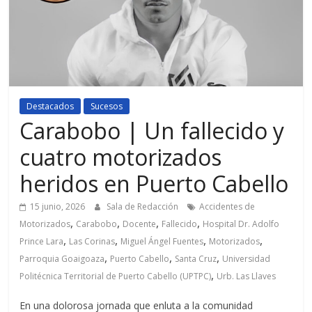
Destacados
Sucesos
Carabobo | Un fallecido y
cuatro motorizados
heridos en Puerto Cabello
15 junio, 2026
Sala de Redacción
Accidentes de
,
,
,
,
Motorizados
Carabobo
Docente
Fallecido
Hospital Dr. Adolfo
,
,
,
,
Prince Lara
Las Corinas
Miguel Ángel Fuentes
Motorizados
,
,
,
Parroquia Goaigoaza
Puerto Cabello
Santa Cruz
Universidad
,
Politécnica Territorial de Puerto Cabello (UPTPC)
Urb. Las Llaves
En una dolorosa jornada que enluta a la comunidad