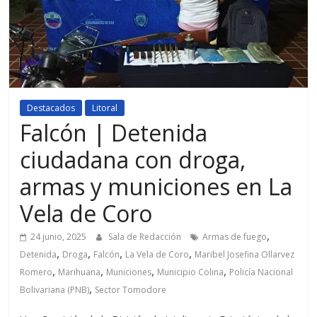
Destacados
Litoral
Falcón | Detenida
ciudadana con droga,
armas y municiones en La
Vela de Coro
,
24 junio, 2025
Sala de Redacción
Armas de fuego
,
,
,
,
Detenida
Droga
Falcón
La Vela de Coro
Maribel Josefina Ollarvez
,
,
,
,
Romero
Marihuana
Municiones
Municipio Colina
Policía Nacional
,
Bolivariana (PNB)
Sector Tomodore