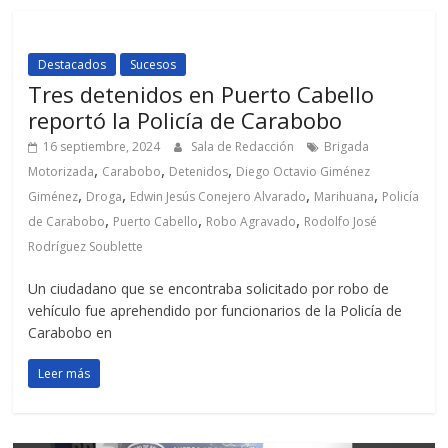
Destacados
Sucesos
Tres detenidos en Puerto Cabello
reportó la Policía de Carabobo
16 septiembre, 2024
Sala de Redacción
Brigada
,
,
,
Motorizada
Carabobo
Detenidos
Diego Octavio Giménez
,
,
,
,
Giménez
Droga
Edwin Jesús Conejero Alvarado
Marihuana
Policía
,
,
,
de Carabobo
Puerto Cabello
Robo Agravado
Rodolfo José
Rodríguez Soublette
Un ciudadano que se encontraba solicitado por robo de
vehículo fue aprehendido por funcionarios de la Policía de
Carabobo en
Leer más