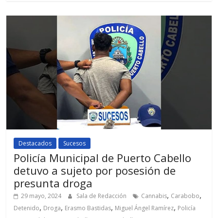
Destacados
Sucesos
Policía Municipal de Puerto Cabello
detuvo a sujeto por posesión de
presunta droga
,
,
29 mayo, 2024
Sala de Redacción
Cannabis
Carabobo
,
,
,
,
Detenido
Droga
Erasmo Bastidas
Miguel Ángel Ramírez
Policía