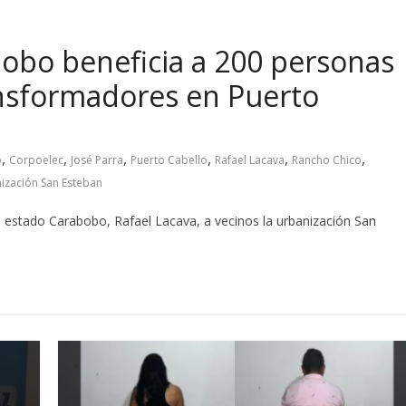
obo beneficia a 200 personas
ansformadores en Puerto
,
,
,
,
,
,
o
Corpoelec
José Parra
Puerto Cabello
Rafael Lacava
Rancho Chico
ización San Esteban
l estado Carabobo, Rafael Lacava, a vecinos la urbanización San