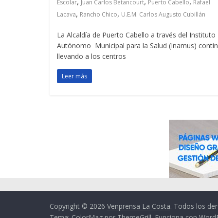
,
,
,
Escolar
Juan Carlos Betancourt
Puerto Cabello
Rafael
,
,
Lacava
Rancho Chico
U.E.M. Carlos Augusto Cubillán
La Alcaldía de Puerto Cabello a través del Instituto
Autónomo Municipal para la Salud (Inamus) conti
llevando a los centros
Leer más
Copyright © 2026
Venprensa La Costa
. Todos los de
Tema:
ColorMag
por ThemeGrill. Funciona con
Word