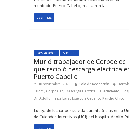
municipio Puerto Cabello, realizaron la
Leer más
Destacados
Sucesos
Murió trabajador de Corpoelec
que recibió descarga eléctrica e
Puerto Cabello
30 noviembre, 2023
Sala de Redacción
Barto
,
,
,
,
Salom
Corpoelec
Descarga Eléctrica
Fallecimiento
Hosp
,
,
Dr. Adolfo Prince Lara
José Luis Cedeño
Rancho Chico
Luego de luchar por su vida durante 5 días en la U
de Cuidados Intensivos (UCI) del hospital Adolfo Pr
Leer más