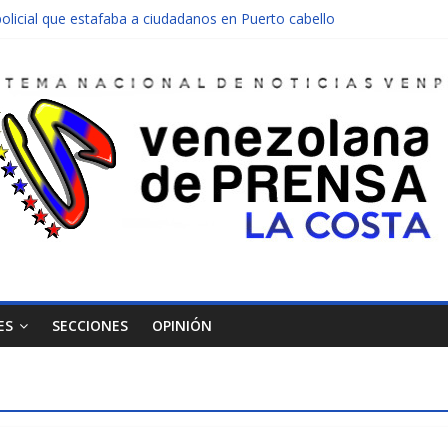
olicial que estafaba a ciudadanos en Puerto cabello
nen una moto en Mirimire
dolescente en complicidad de la madre y la abuela
 edificio abandonado de Chichiriviche
ectos entre Colombia y Margarita el 27 de junio
ES
SECCIONES
OPINIÓN