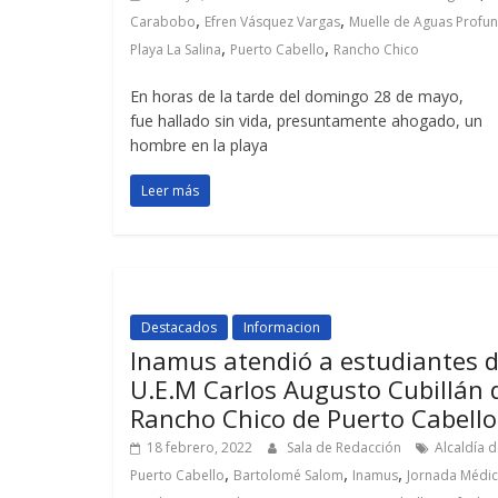
,
,
Carabobo
Efren Vásquez Vargas
Muelle de Aguas Profu
,
,
Playa La Salina
Puerto Cabello
Rancho Chico
En horas de la tarde del domingo 28 de mayo,
fue hallado sin vida, presuntamente ahogado, un
hombre en la playa
Leer más
Destacados
Informacion
Inamus atendió a estudiantes 
U.E.M Carlos Augusto Cubillán 
Rancho Chico de Puerto Cabello
18 febrero, 2022
Sala de Redacción
Alcaldía 
,
,
,
Puerto Cabello
Bartolomé Salom
Inamus
Jornada Médi