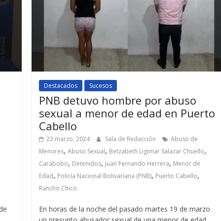
Destacados
Sucesos
PNB detuvo hombre por abuso
sexual a menor de edad en Puerto
Cabello
22 marzo, 2024
Sala de Redacción
Abuso de
,
,
,
Menores
Abuso Sexual
Betzabeth Ligimar Salazar Chuello
,
,
,
Carabobo
Detenidos
Juan Fernando Herrera
Menor de
,
,
,
Edad
Policía Nacional Bolivariana (PNB)
Puerto Cabello
Rancho Chico
 de
En horas de la noche del pasado martes 19 de marzo
un presunto abusador sexual de una menor de edad