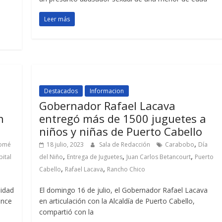
Leer más
Destacados
Informacion
Gobernador Rafael Lacava
n
entregó más de 1500 juguetes a
niños y niñas de Puerto Cabello
,
lomé
18 julio, 2023
Sala de Redacción
Carabobo
Día
,
,
,
ital
del Niño
Entrega de Juguetes
Juan Carlos Betancourt
Puerto
,
,
Cabello
Rafael Lacava
Rancho Chico
nidad
El domingo 16 de julio, el Gobernador Rafael Lacava
ince
en articulación con la Alcaldía de Puerto Cabello,
compartió con la