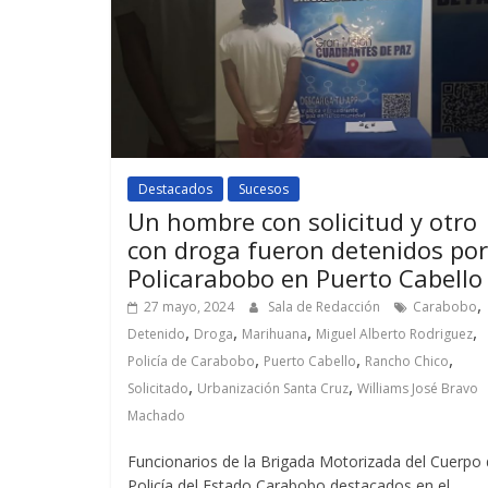
Destacados
Sucesos
Un hombre con solicitud y otro
con droga fueron detenidos por
Policarabobo en Puerto Cabello
,
27 mayo, 2024
Sala de Redacción
Carabobo
,
,
,
,
Detenido
Droga
Marihuana
Miguel Alberto Rodriguez
,
,
,
Policía de Carabobo
Puerto Cabello
Rancho Chico
,
,
Solicitado
Urbanización Santa Cruz
Williams José Bravo
Machado
Funcionarios de la Brigada Motorizada del Cuerpo
Policía del Estado Carabobo destacados en el