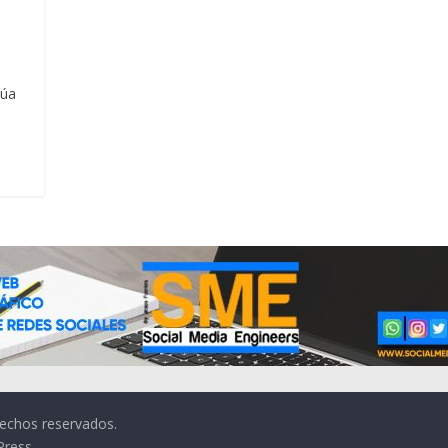
núa
rechos reservados.
Press
.