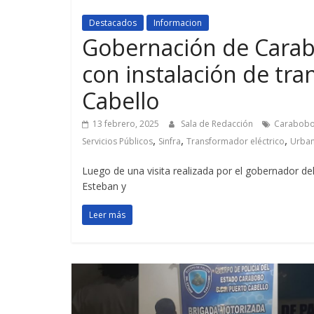
Destacados
Informacion
Gobernación de Carab
con instalación de tr
Cabello
13 febrero, 2025
Sala de Redacción
Carabob
,
,
,
Servicios Públicos
Sinfra
Transformador eléctrico
Urban
Luego de una visita realizada por el gobernador de
Esteban y
Leer más