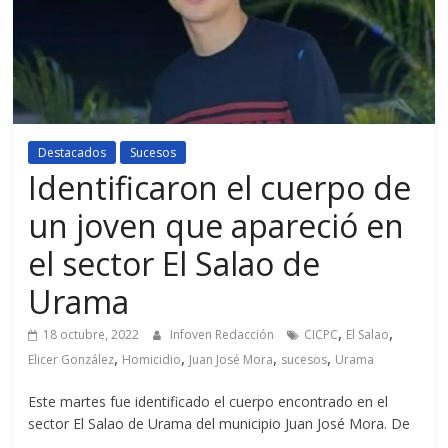
Destacados
Sucesos
Identificaron el cuerpo de
un joven que apareció en
el sector El Salao de
Urama
,
,
18 octubre, 2022
Infoven Redacción
CICPC
El Salao
,
,
,
,
Elicer González
Homicidio
Juan José Mora
sucesos
Urama
Este martes fue identificado el cuerpo encontrado en el
sector El Salao de Urama del municipio Juan José Mora. De