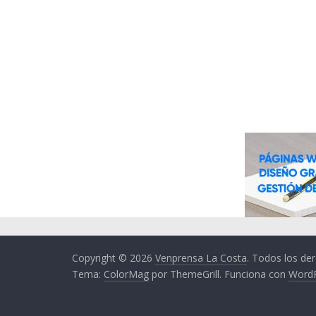
Copyright © 2026
Venprensa La Costa
. Todos los de
Tema:
ColorMag
por ThemeGrill. Funciona con
Word