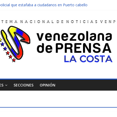
olicial que estafaba a ciudadanos en Puerto cabello
nen una moto en Mirimire
dolescente en complicidad de la madre y la abuela
 edificio abandonado de Chichiriviche
ectos entre Colombia y Margarita el 27 de junio
ES
SECCIONES
OPINIÓN