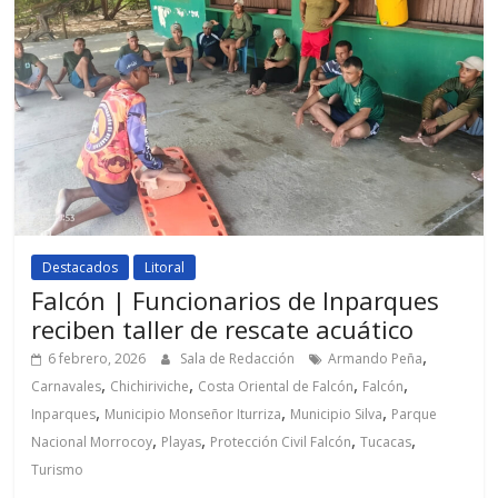
Destacados
Litoral
Falcón | Funcionarios de Inparques
reciben taller de rescate acuático
,
6 febrero, 2026
Sala de Redacción
Armando Peña
,
,
,
,
Carnavales
Chichiriviche
Costa Oriental de Falcón
Falcón
,
,
,
Inparques
Municipio Monseñor Iturriza
Municipio Silva
Parque
,
,
,
,
Nacional Morrocoy
Playas
Protección Civil Falcón
Tucacas
Turismo