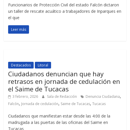
Funcionarios de Protección Civil del estado Falcón dictaron
un taller de rescate acuático a trabajadores de Inparques en
el que
Leer más
Destacados
Litoral
Ciudadanos denuncian que hay
retrasos en jornada de cedulación en
el Saime de Tucacas
,
3 febrero, 2026
Sala de Redacción
Denuncia Ciudadana
,
,
,
Falcón
Jornada de cedulación
Saime de Tucacas
Tucacas
Ciudadanos que manifiestan estar desde las 4:00 de la
madrugada a las puertas de las oficinas del Saime en
Tucacas