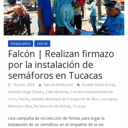
Destacados
Litoral
Falcón | Realizan firmazo
por la instalación de
semáforos en Tucacas
,
16 junio, 2026
Sala de Redacción
Alcalde Osnel Arnías
,
,
Avenida Hugo Chávez
Calle Miranda
Carretera Nacional Morón-
,
,
,
,
Coro
Falcón
Instituto Municipal de Transporte de Silva
Las Lapas
,
,
Municipio Silva
Recolección de Firmas
Tucacas
Una campaña de recolección de firmas para logar la
instalación de un semáforo en el empalme de la vía