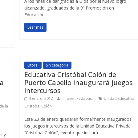
A los fines de dar gracias a Dios por el nuevo logro
alcanzado, graduados de la 9º Promoción en
Educación
Leer más
Litoral
Sin categoría
Educativa Cristóbal Colón de
ra
Puerto Cabello inaugurará juegos
intercursos
4 enero, 2012
Infoven Redacción
Unidad Educativa
de la
Cristobal Colón
Este 23 de enero quedaran formalmente inaugurados
los juegos intercursos de la Unidad Educativa Privada
“Cristóbal Colón”, evento que iniciará
s y