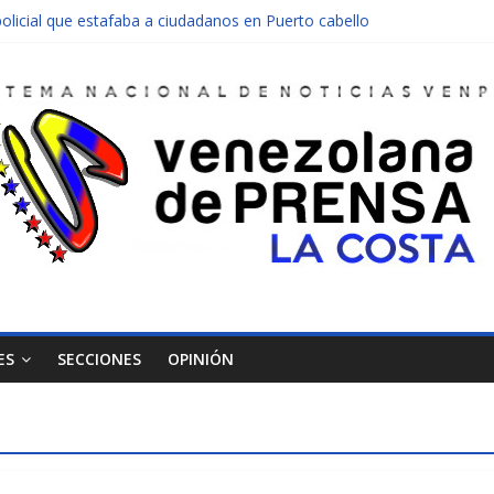
olicial que estafaba a ciudadanos en Puerto cabello
nen una moto en Mirimire
dolescente en complicidad de la madre y la abuela
 edificio abandonado de Chichiriviche
ectos entre Colombia y Margarita el 27 de junio
ES
SECCIONES
OPINIÓN