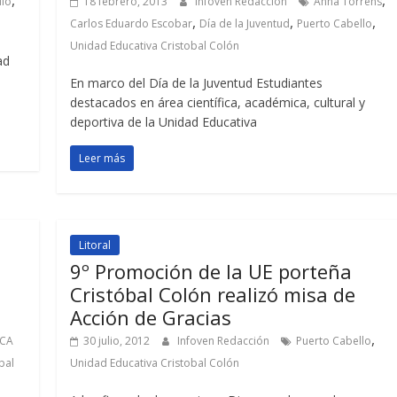
,
,
llo
18 febrero, 2013
Infoven Redacción
Anna Torrens
,
,
,
Carlos Eduardo Escobar
Día de la Juventud
Puerto Cabello
Unidad Educativa Cristobal Colón
ad
En marco del Día de la Juventud Estudiantes
destacados en área científica, académica, cultural y
deportiva de la Unidad Educativa
Leer más
Litoral
9º Promoción de la UE porteña
Cristóbal Colón realizó misa de
Acción de Gracias
,
 CA
30 julio, 2012
Infoven Redacción
Puerto Cabello
bal
Unidad Educativa Cristobal Colón