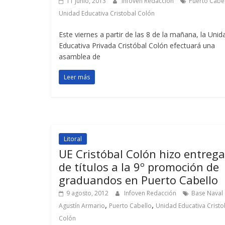
11 junio, 2013
Infoven Redacción
Puerto Cabe
Unidad Educativa Cristobal Colón
Este viernes a partir de las 8 de la mañana, la Unid
Educativa Privada Cristóbal Colón efectuará una
asamblea de
Leer más
Litoral
UE Cristóbal Colón hizo entrega
de títulos a la 9º promoción de
graduandos en Puerto Cabello
9 agosto, 2012
Infoven Redacción
Base Naval
,
,
Agustín Armario
Puerto Cabello
Unidad Educativa Cristo
Colón