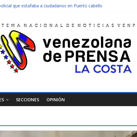
olicial que estafaba a ciudadanos en Puerto cabello
nen una moto en Mirimire
dolescente en complicidad de la madre y la abuela
 edificio abandonado de Chichiriviche
ectos entre Colombia y Margarita el 27 de junio
ES
SECCIONES
OPINIÓN