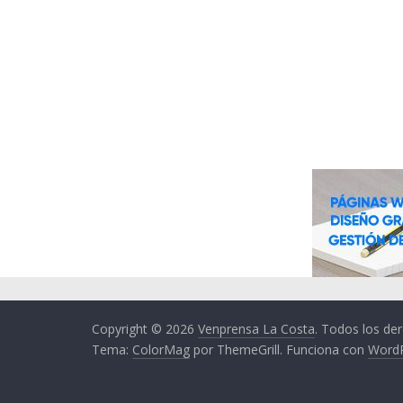
Copyright © 2026
Venprensa La Costa
. Todos los de
Tema:
ColorMag
por ThemeGrill. Funciona con
Word