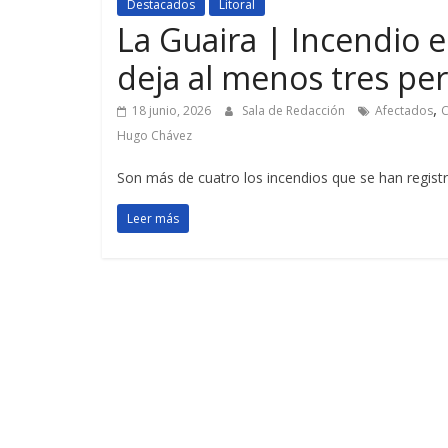
Destacados
Litoral
La Guaira | Incendio 
deja al menos tres pe
,
18 junio, 2026
Sala de Redacción
Afectados
C
Hugo Chávez
Son más de cuatro los incendios que se han regist
Leer más