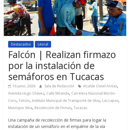
Destacados
Litoral
Falcón | Realizan firmazo
por la instalación de
semáforos en Tucacas
,
16 junio, 2026
Sala de Redacción
Alcalde Osnel Arnías
,
,
Avenida Hugo Chávez
Calle Miranda
Carretera Nacional Morón-
,
,
,
,
Coro
Falcón
Instituto Municipal de Transporte de Silva
Las Lapas
,
,
Municipio Silva
Recolección de Firmas
Tucacas
Una campaña de recolección de firmas para logar la
instalación de un semáforo en el empalme de la vía