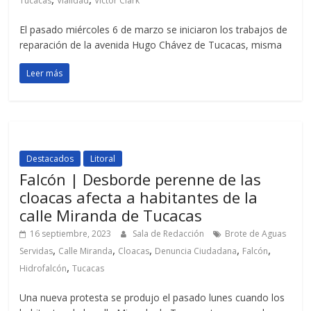
Tucacas
Vialidad
Victor Clark
El pasado miércoles 6 de marzo se iniciaron los trabajos de
reparación de la avenida Hugo Chávez de Tucacas, misma
Leer más
Destacados
Litoral
Falcón | Desborde perenne de las
cloacas afecta a habitantes de la
calle Miranda de Tucacas
16 septiembre, 2023
Sala de Redacción
Brote de Aguas
,
,
,
,
,
Servidas
Calle Miranda
Cloacas
Denuncia Ciudadana
Falcón
,
Hidrofalcón
Tucacas
Una nueva protesta se produjo el pasado lunes cuando los