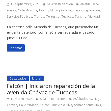
16 septiembre, 2025
Sala de Redacción
Alcalde Osnel
,
,
,
,
,
,
Arnías
Calle Miranda
Falcón
Municipio Silva
Playas
Reparación
,
,
,
,
Servicios Públicos
Tránsito Terrestre
Tucacas
Turismo
Vialidad
La céntrica calle Miranda de Tucacas, que presentaba un
evidente deterioro, comenzó a ser reparada el pasado
jueves 11 de
Leer más
Destacados
Litoral
Falcón | Iniciaron reparación de la
avenida Chávez de Tucacas
,
10 marzo, 2024
Sala de Redacción
Asfaltado
Av. Hugo
,
,
,
,
,
Chávez
Calle Miranda
Falcón
Municipio Silva
Semana Santa 2024
,
,