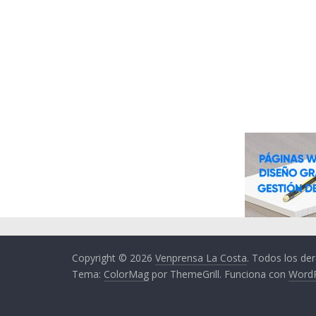
Copyright © 2026
Venprensa La Costa
. Todos los de
Tema:
ColorMag
por ThemeGrill. Funciona con
Word