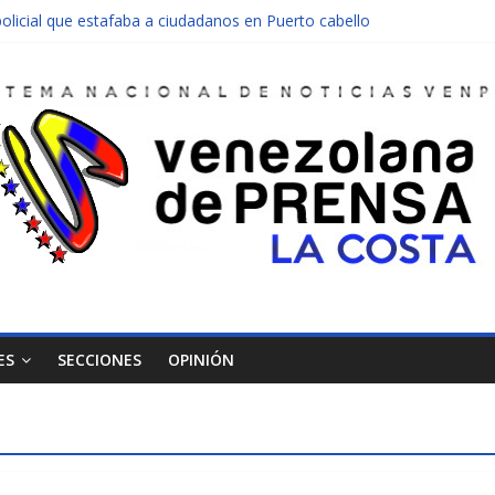
olicial que estafaba a ciudadanos en Puerto cabello
nen una moto en Mirimire
dolescente en complicidad de la madre y la abuela
 edificio abandonado de Chichiriviche
ectos entre Colombia y Margarita el 27 de junio
ES
SECCIONES
OPINIÓN