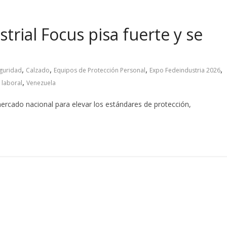
trial Focus pisa fuerte y se
,
,
,
,
guridad
Calzado
Equipos de Protección Personal
Expo Fedeindustria 2026
,
 laboral
Venezuela
 mercado nacional para elevar los estándares de protección,