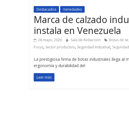
Destacados
Variedades
Marca de calzado indus
instala en Venezuela
26 mayo, 2026
Sala de Redacción
Botas de se
,
,
,
Focus
Sector productivo
Seguridad Industrial
Seguridad
La prestigiosa firma de botas industriales llega al
ergonomía y durabilidad del
Leer más