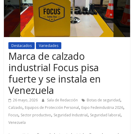
Destacados
Variedades
Marca de calzado
industrial Focus pisa
fuerte y se instala en
Venezuela
,
26 mayo, 2026
Sala de Redacción
Botas de seguridad
,
,
,
Calzado
Equipos de Protección Personal
Expo Fedeindustria 2026
,
,
,
,
Focus
Sector productivo
Seguridad Industrial
Seguridad laboral
Venezuela