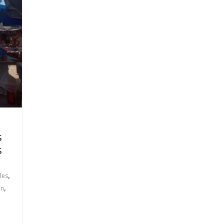
s
s
,
les
,
ón