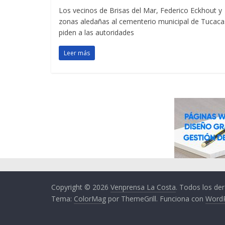
Los vecinos de Brisas del Mar, Federico Eckhout y
zonas aledañas al cementerio municipal de Tucaca
piden a las autoridades
Leer más
Copyright © 2026
Venprensa La Costa
. Todos los de
Tema:
ColorMag
por ThemeGrill. Funciona con
Word