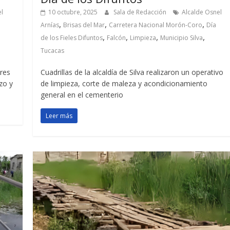
el
10 octubre, 2025
Sala de Redacción
Alcalde Osnel
,
,
,
Arnías
Brisas del Mar
Carretera Nacional Morón-Coro
Día
,
,
,
,
de los Fieles Difuntos
Falcón
Limpieza
Municipio Silva
Tucacas
ores
Cuadrillas de la alcaldía de Silva realizaron un operativo
zo y
de limpieza, corte de maleza y acondicionamiento
general en el cementerio
Leer más