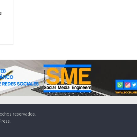
s
rechos reservados.
Press
.