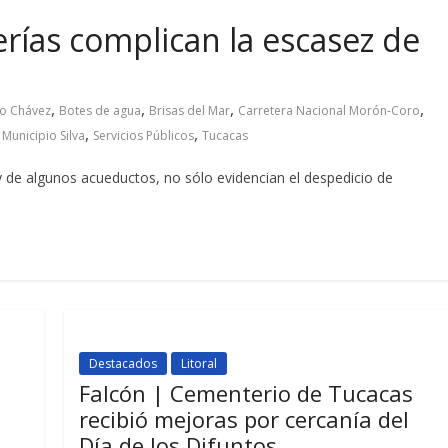
rías complican la escasez de
,
,
,
,
o Chávez
Botes de agua
Brisas del Mar
Carretera Nacional Morón-Coro
,
,
,
Municipio Silva
Servicios Públicos
Tucacas
y de algunos acueductos, no sólo evidencian el despedicio de
Destacados
Litoral
Falcón | Cementerio de Tucacas
recibió mejoras por cercanía del
Día de los Difuntos