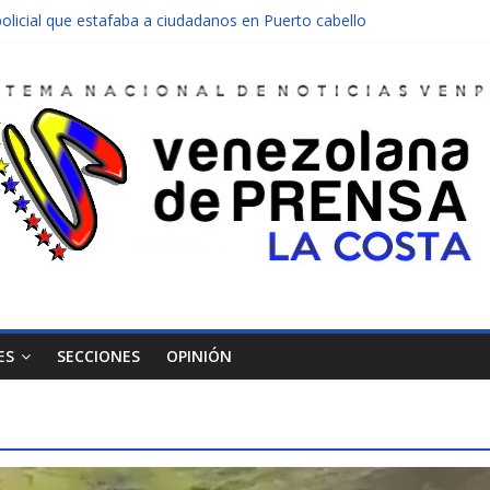
olicial que estafaba a ciudadanos en Puerto cabello
nen una moto en Mirimire
dolescente en complicidad de la madre y la abuela
 edificio abandonado de Chichiriviche
ectos entre Colombia y Margarita el 27 de junio
ES
SECCIONES
OPINIÓN