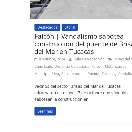
Destacados
Litoral
Falcón | Vandalismo sabotea
construcción del puente de Bris
del Mar en Tucacas
8 octubre, 2024
Sala de Redacción
Brisas del
,
,
,
,
Caño Izate
Denuncia Ciudadana
Falcón
Motorizados
,
,
,
,
Municipio Silva
Paso peatonal
Puente
Tucacas
Vandali
Vecinos del sector Brisas del Mar de Tucacas
informaron este lunes 7 de octubre que vándalos
sabotean la construcción en
Leer más