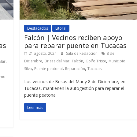
Destacados
Litoral
Falcón | Vecinos reciben apoyo
as
para reparar puente en Tucacas
21 agosto, 2024
Sala de Redacción
8 de
,
,
,
,
,
Diciembre
Brisas del Mar
Falcón
Golfo Triste
Municipio
 Mar
,
,
,
Silva
Puente peatonal
Reparación
Tucacas
smo
Los vecinos de Brisas del Mar y 8 de Diciembre, en
Tucacas, mantienen la autogestión para reparar el
puente peatonal
Leer más