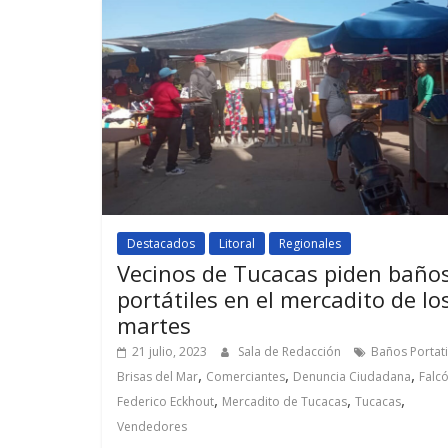
Destacados
Litoral
Regionales
Vecinos de Tucacas piden baño
portátiles en el mercadito de lo
martes
21 julio, 2023
Sala de Redacción
Baños Portati
,
,
,
Brisas del Mar
Comerciantes
Denuncia Ciudadana
Falc
,
,
,
Federico Eckhout
Mercadito de Tucacas
Tucacas
Vendedores