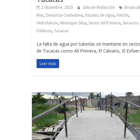
2 diciembre, 2025
Sala de Redacción
Brisas d
,
,
,
,
Mar
Denuncia Ciudadana
Escasez de agua
Falcón
,
,
,
Hidrofalcón
Municipio Silva
Sector Alí Primera
Servicios
,
Públicos
Tucacas
La falta de agua por tuberías se mantiene en sect
de Tucacas como Alí Primera, El Calvario, El Esfuer
Leer más