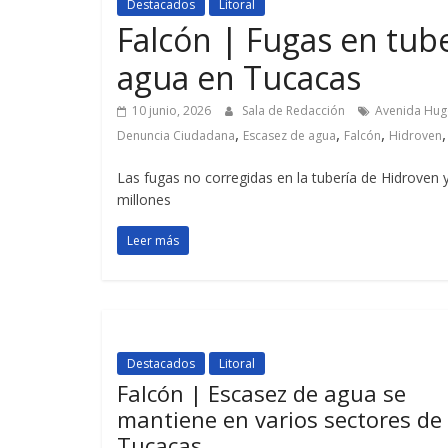
Destacados
Litoral
Falcón | Fugas en tube
agua en Tucacas
10 junio, 2026
Sala de Redacción
Avenida Hug
,
,
,
Denuncia Ciudadana
Escasez de agua
Falcón
Hidroven
Las fugas no corregidas en la tubería de Hidroven 
millones
Leer más
Destacados
Litoral
Falcón | Escasez de agua se
mantiene en varios sectores de
Tucacas