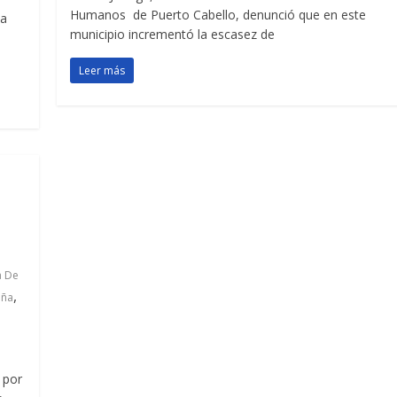
Humanos de Puerto Cabello, denunció que en este
 a
municipio incrementó la escasez de
Leer más
a De
,
eña
 por