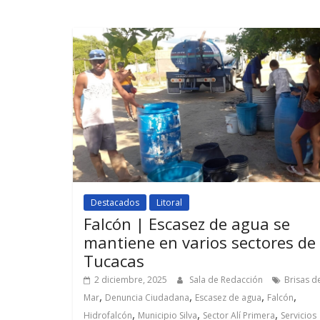
Destacados
Litoral
Falcón | Escasez de agua se
mantiene en varios sectores de
Tucacas
2 diciembre, 2025
Sala de Redacción
Brisas d
,
,
,
,
Mar
Denuncia Ciudadana
Escasez de agua
Falcón
,
,
,
Hidrofalcón
Municipio Silva
Sector Alí Primera
Servicios