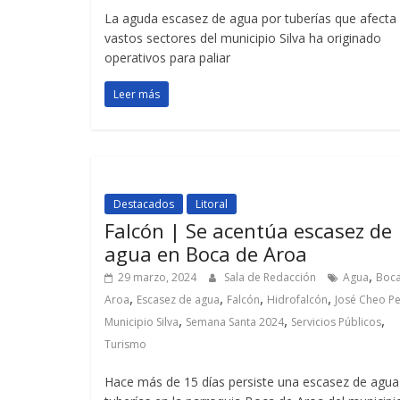
La aguda escasez de agua por tuberías que afecta
vastos sectores del municipio Silva ha originado
operativos para paliar
Leer más
Destacados
Litoral
Falcón | Se acentúa escasez de
agua en Boca de Aroa
,
29 marzo, 2024
Sala de Redacción
Agua
Boc
,
,
,
,
Aroa
Escasez de agua
Falcón
Hidrofalcón
José Cheo P
,
,
,
Municipio Silva
Semana Santa 2024
Servicios Públicos
Turismo
Hace más de 15 días persiste una escasez de agua