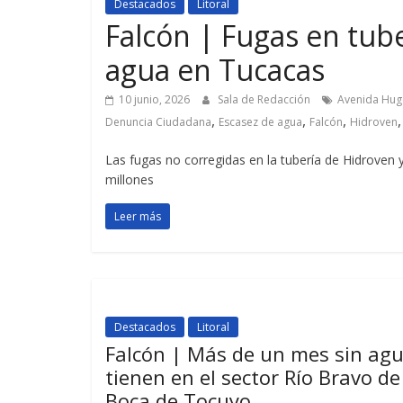
Destacados
Litoral
Falcón | Fugas en tube
agua en Tucacas
10 junio, 2026
Sala de Redacción
Avenida Hug
,
,
,
Denuncia Ciudadana
Escasez de agua
Falcón
Hidroven
Las fugas no corregidas en la tubería de Hidroven 
millones
Leer más
Destacados
Litoral
Falcón | Más de un mes sin ag
tienen en el sector Río Bravo de
Boca de Tocuyo