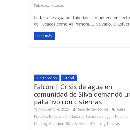
,
Públicos
Tucacas
La falta de agua por tuberías se mantiene en sect
de Tucacas como Alí Primera, El Calvario, El Esfuer
Leer más
Destacados
Litoral
Falcón | Crisis de agua en
comunidad de Silva demandó u
paliativo con cisternas
4 noviembre, 2025
Sala de Redacción
Agua
,
,
,
,
Potable
Denuncia Ciudadana
Escasez de agua
Falcón
,
,
,
Felipito
Municipio Silva
Servicios Públicos
Tucacas