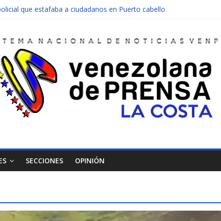
olicial que estafaba a ciudadanos en Puerto cabello
nen una moto en Mirimire
dolescente en complicidad de la madre y la abuela
 edificio abandonado de Chichiriviche
ectos entre Colombia y Margarita el 27 de junio
ES
SECCIONES
OPINIÓN