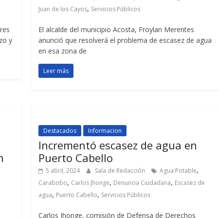
,
Juan de los Cayos
Servicios Públicos
ores
El alcalde del municipio Acosta, Froylan Merentes
zo y
anunció que resolverá el problema de escasez de agua
en esa zona de
Leer más
Destacados
Informacion
Incrementó escasez de agua en
n
Puerto Cabello
,
5 abril, 2024
Sala de Redacción
Agua Potable
,
,
,
Carabobo
Carlos Jhonge
Denuncia Ciudadana
Escasez de
,
,
agua
Puerto Cabello
Servicios Públicos
Carlos Jhonge, comisión de Defensa de Derechos