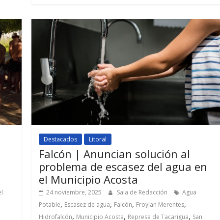
Destacados
Litoral
Falcón | Anuncian solución al
problema de escasez del agua en
el Municipio Acosta
el
24 noviembre, 2025
Sala de Redacción
Agua
,
,
,
,
Potable
Escasez de agua
Falcón
Froylan Merentes
,
,
,
Hidrofalcón
Municipio Acosta
Represa de Tacarigua
San